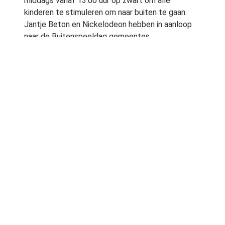
middags vanaf 13:00 uur op zwart om alle
kinderen te stimuleren om naar buiten te gaan.
Jantje Beton en Nickelodeon hebben in aanloop
naar de Buitenspeeldag gemeentes,
buurtverenigingen, ouders en scholen opgeroepen
alles uit de kast te trekken om
buitenspeelactiviteiten samen met kinderen te
bedenken. En daar is ook dit jaar massaal gehoor
aan gegeven. Op 8 juni aanstaande kunnen 90.000
kinderen survivalbanen bestormen, vlotten
bouwen of een ouderwetse kruiwagenrace
houden. Tijdens de Buitenspeeldag kan het
allemaal!
Kinderen denken mee
Ook dit jaar hebben kinderen voor zelf bedachte
activiteiten subsidie bij Jantje Beton aangevraagd.
Er zijn hele creatieve aanvragen gedaan. Van
circus acts en buikschuiven, tot compleet
uitgewerkte activiteiten binnen het thema reis om