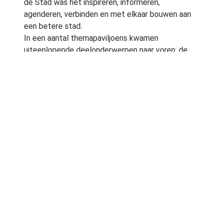
de Stad was het inspireren, informeren,
agenderen, verbinden en met elkaar bouwen aan
een betere stad.
In een aantal themapaviljoens kwamen
uiteenlopende deelonderwerpen naar voren: de
duurzame stad, de veilige stad, de gezonde stad,
de ondernemende stad en de groene stad. Door
middel van demonstraties, lezingen en workshops
werden deze thema’s aan geïnteresseerden
gepresenteerd.
Workshop ‘Biodiversiteit in de stad? Ja dat
kan!’
Stichting De Groene Stad verzorgde een
workshop over biodiversiteit onder de titel
‘Biodiversiteit in de stad? Ja dat kan!’. De
workshop werd gecoördineerd door Robbert
Snep, senior onderzoeker van de WUR. Na zijn
inleiding volgden bijdragen van Jacqueline Baar
van Biomygreen en de stadsecoloog van Tilburg,