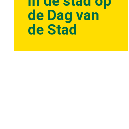
in de stad op
de Dag van
de Stad