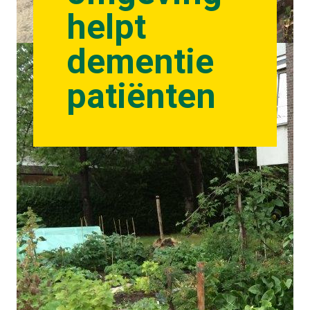
helpt
dementie
patiënten