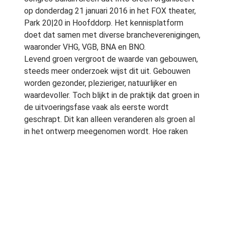
op donderdag 21 januari 2016 in het FOX theater,
Park 20|20 in Hoofddorp. Het kennisplatform
doet dat samen met diverse brancheverenigingen,
waaronder VHG, VGB, BNA en BNO.
Levend groen vergroot de waarde van gebouwen,
steeds meer onderzoek wijst dit uit. Gebouwen
worden gezonder, plezieriger, natuurlijker en
waardevoller. Toch blijkt in de praktijk dat groen in
de uitvoeringsfase vaak als eerste wordt
geschrapt. Dit kan alleen veranderen als groen al
in het ontwerp meegenomen wordt. Hoe raken
alle partners in de bouwketen hiervoor
enthousiast? Dat doet Into Green door ze elkaar
te laten ontmoeten en te inspireren.
Groen is belangrijk
Vijf sprekers, waaronder projectontwikkelaar
Owen Zachariasse, architect Raimond de Hullu en
groene ontwerper Mike Weinmaster zullen elk