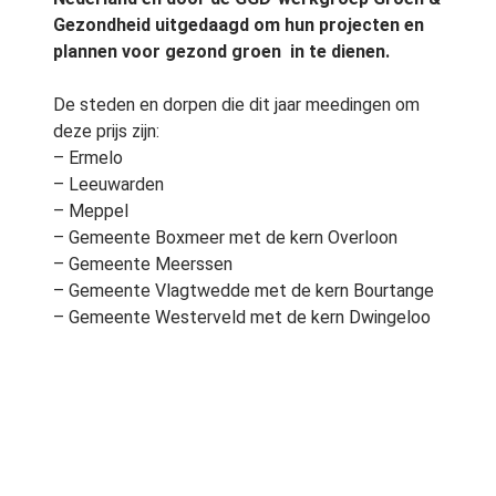
Gezondheid uitgedaagd om hun projecten en
plannen voor gezond groen in te dienen.
De steden en dorpen die dit jaar meedingen om
deze prijs zijn:
– Ermelo
– Leeuwarden
– Meppel
– Gemeente Boxmeer met de kern Overloon
– Gemeente Meerssen
– Gemeente Vlagtwedde met de kern Bourtange
– Gemeente Westerveld met de kern Dwingeloo
Goede voorbeelden
Het thema van Entente Florale 2011 is Groen en
Gezondheid. Bovenstaande deelnemers zijn door
de jury van de Entente Florale ter plekke en door