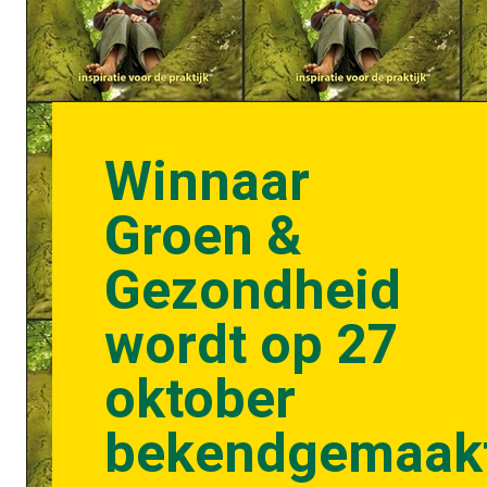
Winnaar
Groen &
Gezondheid
wordt op 27
oktober
bekendgemaak