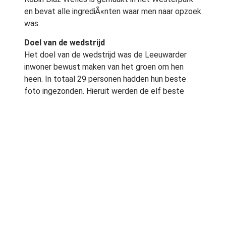
en bevat alle ingrediÃ«nten waar men naar opzoek
was.
Doel van de wedstrijd
Het doel van de wedstrijd was de Leeuwarder
inwoner bewust maken van het groen om hen
heen. In totaal 29 personen hadden hun beste
foto ingezonden. Hieruit werden de elf beste
fotoâs gekozen en tentoongesteld in de hal van
het stadskantoor. Isabelle Diks koos de beste
foto, die uiteraard aan criteria moesten voldoen.
Zo moest de foto veel groen laten zijn en moest
het duidelijk zijn dat de foto in de gemeente
Leeuwarden is genomen.
Fototentoonstelling
Wilt u de fotoâs zelf bekijken? De elf mooiste
fotoâs zijn tot eind september te bezichtigen in
het stadskantoor van Leeuwarden.