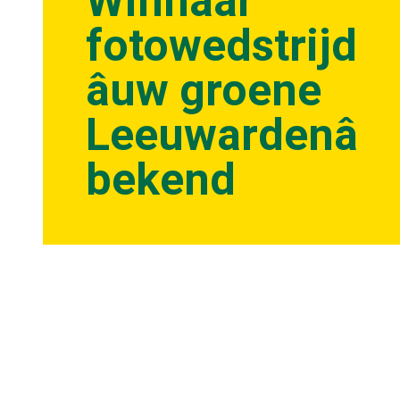
Winnaar
fotowedstrijd
âuw groene
Leeuwardenâ
bekend