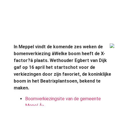
In Meppel vindt de komende zes weken de
bomenverkiezing âWelke boom heeft de X-
factor?â plaats. Wethouder Egbert van Dijk
gaf op 16 april het startschot voor de
verkiezingen door zijn favoriet, de koninklijke
boom in het Beatrixplantsoen, bekend te
maken.
Boomverkiezingsite van de gemeente
Mepel Â»
Bron:
Boomverkiezing
April 2009