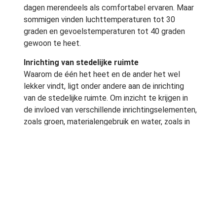
dagen merendeels als comfortabel ervaren. Maar
sommigen vinden luchttemperaturen tot 30
graden en gevoelstemperaturen tot 40 graden
gewoon te heet.
Inrichting van stedelijke ruimte
Waarom de één het heet en de ander het wel
lekker vindt, ligt onder andere aan de inrichting
van de stedelijke ruimte. Om inzicht te krijgen in
de invloed van verschillende inrichtingselementen,
zoals groen, materialengebruik en water, zoals in
grachten, op het microklimaat zijn twee
onderzoeksgroepen van Wageningen University
een meetcampagne begonnen. Daarin worden via
interviews ook expliciet aan stadsbewoners
vragen gesteld om inzicht te krijgen in hun
beleving van de temperatuur.
7 graden verschil