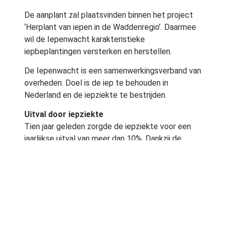
De aanplant zal plaatsvinden binnen het project
‘Herplant van iepen in de Waddenregio’. Daarmee
wil de Iepenwacht karakteristieke
iepbeplantingen versterken en herstellen.
De Iepenwacht is een samenwerkingsverband van
overheden. Doel is de iep te behouden in
Nederland en de iepziekte te bestrijden.
Uitval door iepziekte
Tien jaar geleden zorgde de iepziekte voor een
jaarlijkse uitval van meer dan 10%. Dankzij de
Iepenwacht is dit percentage teruggedrongen
naar nog geen 1%.
De nieuwe iepen zullen geplant worden langs
wegen, in wierde- en terpdorpen, op historische
terreinen en op boerenerven.
Landelijk is de iep bezig aan een comeback.