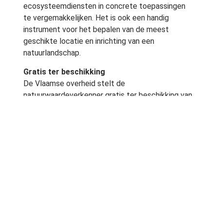
ecosysteemdiensten in concrete toepassingen
te vergemakkelijken. Het is ook een handig
instrument voor het bepalen van de meest
geschikte locatie en inrichting van een
natuurlandschap.
Gratis ter beschikking
De Vlaamse overheid stelt de
natuurwaardeverkenner gratis ter beschikking van
iedereen die de economische waarde van de
ecosysteemdiensten voor een bepaald
natuurlandschap in Vlaanderen wil inschatten.
Onder meer voor milieuambtenaren,
natuurbeheerders en planners kan het een nuttig
instrument zijn.
Economische waarde
De organisaties die de tool ontwikkeld hebben,
benadrukken dat de natuurwaardeverkenner