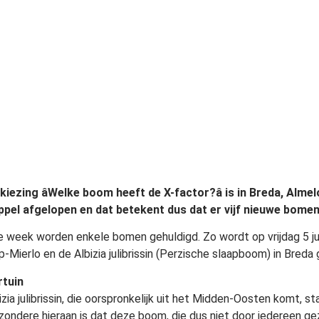
kiezing âWelke boom heeft de X-factor?â is in Breda, Alme
pel afgelopen en dat betekent dus dat er vijf nieuwe bomen
 week worden enkele bomen gehuldigd. Zo wordt op vrijdag 5 juni
p-Mierlo en de Albizia julibrissin (Perzische slaapboom) in Breda 
rtuin
zia julibrissin, die oorspronkelijk uit het Midden-Oosten komt, st
jzondere hieraan is dat deze boom, die dus niet door iedereen g