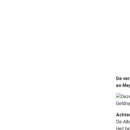
De ver
en Mep
Deze
Geldro
Achte
De Albi
Het bi