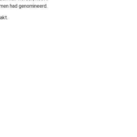
omen had genomineerd.
akt.
Contact
GOM