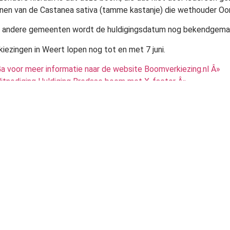
en van de Castanea sativa (tamme kastanje) die wethouder O
 andere gemeenten wordt de huldigingsdatum nog bekendgema
kiezingen in Weert lopen nog tot en met 7 juni.
a voor meer informatie naar de website Boomverkiezing.nl Â»
itnodiging Huldiging Bredase boom met X-factor Â»
tichting
tad
Kennis
Tools
Partners
Helpdesk
info@degroenestad.nl
Weeresteinstraat 10 2181 GA HILLE