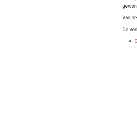
gewonn
Van de
De ver
G
U
Bron:
Bomens
De Groene S