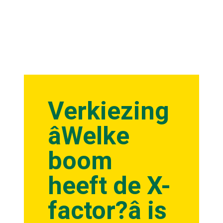
Verkiezing
âWelke
boom
heeft de X-
factor?â is