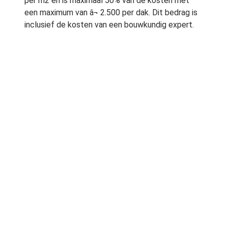
per m2 en is maximaal 50% van de kosten met
een maximum van â¬ 2.500 per dak. Dit bedrag is
inclusief de kosten van een bouwkundig expert.
Bewoners stimuleren
Utrecht startte de subsidieregeling groene daken
op 15 juni 2009. Van het totaal beschikbare
bedrag van â¬ 90.000 is tot nu toe zoân â¬ 20.000
besteed. Door de subsidietermijn te verlengen
hoopt de gemeente Utrechters te stimuleren
alsnog een aanvraag in te dienen. Lees over de
voordelen van een groen dak en de voorwaarden
die Utrecht stelt
op de site van de gemeente
.