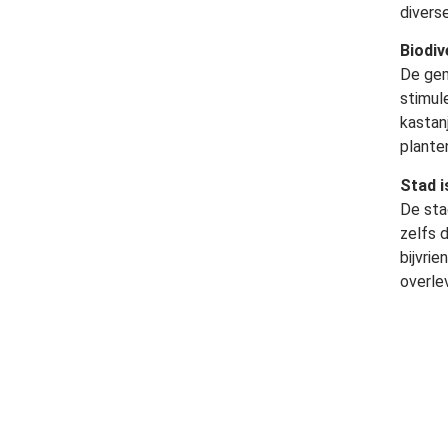
divers
Biodiv
De gem
stimule
kastan
plante
Stad i
De stad
zelfs 
bijvri
overle
Op de 
verwijz
Meer 
J
J