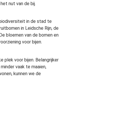
et nut van de bij.
odiversiteit in de stad te
fruitbomen in Leidsche Rijn, de
n. De bloemen van de bomen en
oorziening voor bijen.
e plek voor bijen. Belangrijker
minder vaak te maaien,
 wonen, kunnen we de
tje bevestigd met een