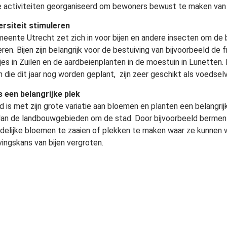
e activiteiten georganiseerd om bewoners bewust te maken van h
ersiteit stimuleren
eente Utrecht zet zich in voor bijen en andere insecten om de bi
ren. Bijen zijn belangrijk voor de bestuiving van bijvoorbeeld de 
jes in Zuilen en de aardbeienplanten in de moestuin in Lunette
n die dit jaar nog worden geplant, zijn zeer geschikt als voedselv
s een belangrijke plek
 is met zijn grote variatie aan bloemen en planten een belangrijk
dan de landbouwgebieden om de stad. Door bijvoorbeeld bermen 
endelijke bloemen te zaaien of plekken te maken waar ze kunnen
vingskans van bijen vergroten.
boompalen van de bijvriendelijke bomen wordt een metalen plaa
ing naar ‘het Jaar van de Bij’.
informatie
aar van de bij Â»
(website Utrecht)
aar van de bij Â»
(algemene website)