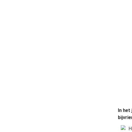
In het
bijvri
H