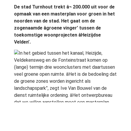
De stad Turnhout trekt â¬ 200.000 uit voor de
opmaak van een masterplan voor groen in het
noorden van de stad. Het gaat om de
zogenaamde âgroene vinger’ tussen de
toekomstige woonprojecten âHeizijdse
Velden’.
In het gebied tussen het kanaal, Heizijde,
Veldekensweg en de Fonteinstraat komen op
(lange) termijn drie woonclusters met daartussen
veel groene open ruimte. âHet is de bedoeling dat
de groene zones worden ingericht als
landschapspark”, zegt Ive Van Bouwel van de
dienst ruimtelijke ordening. âHet ontwerpbureau
dat we willen aanstellen moet een masterplan
opmaken en later eventueel ook verder uitwerken.
Het park zal waarschijnlijk gefaseerd aangelegd
worden omdat niet alle woonclusters tegelijk
worden gebouwd.â