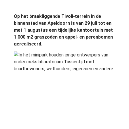
Op het braakliggende Tivoli-terrein in de
binnenstad van Apeldoorn is van 29 juli tot en
met 1 augustus een tijdelijke kantoortuin met
1.000 m2 graszoden en appel- en perenbomen
gerealiseerd.
In het minipark houden jonge ontwerpers van
onderzoekslaboratorium Tussentijd met
buurtbewoners, wethouders, eigenaren en andere
geÃ¯nteresseerden discussies over het tijdelijke
gebruik van braakliggende terreinen en
leegstaande gebouwen.
Lees meer over het onderzoekslab in
Tussentijd
.
Meer informatie op
architectenweb.nl
of in het
artikel van
De Stentor.