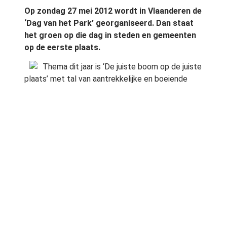
Op zondag 27 mei 2012 wordt in Vlaanderen de
‘Dag van het Park’ georganiseerd. Dan staat
het groen op die dag in steden en gemeenten
op de eerste plaats.
Thema dit jaar is ‘De juiste boom op de juiste
plaats’ met tal van aantrekkelijke en boeiende
cross-mediale boomverhalen. Op de Dag van het
Park wordt ook een netwerkmoment
georganiseerd. Dan wordt ook de prijswinnaar van
de projectoproep ‘Groen in de Stad’
bekendgemaakt.
Klik hier voor meer informatie »