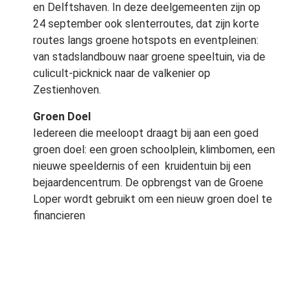
en Delftshaven. In deze deelgemeenten zijn op
24 september ook slenterroutes, dat zijn korte
routes langs groene hotspots en eventpleinen:
van stadslandbouw naar groene speeltuin, via de
culicult-picknick naar de valkenier op
Zestienhoven.
Groen Doel
Iedereen die meeloopt draagt bij aan een goed
groen doel: een groen schoolplein, klimbomen, een
nieuwe speeldernis of een kruidentuin bij een
bejaardencentrum. De opbrengst van de Groene
Loper wordt gebruikt om een nieuw groen doel te
financieren
Netwerk-wandelen
Ondernemers en bedrijven kunnen zich
aanmelden voor Het Nieuwe Wandelen, de