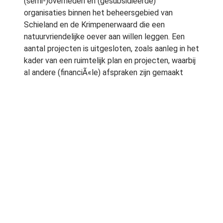
(semi-)overheden en (gesubsidieerde)
organisaties binnen het beheersgebied van
Schieland en de Krimpenerwaard die een
natuurvriendelijke oever aan willen leggen. Een
aantal projecten is uitgesloten, zoals aanleg in het
kader van een ruimtelijk plan en projecten, waarbij
al andere (financiÃ«le) afspraken zijn gemaakt
met het hoogheemraadschap. Projecten van
overheden waarmee het waterschap samenwerkt,
komen niet in aanmerking voor deze regeling.
Mensen die voor de subsidie in aanmerking willen
komen, dienen voor 1 april 2012 een aanvraag in te
dienen. Het aanvraagformulier kan worden
opgevraagd bij het hoogheemraadschap of kan
worden gedownload via de website van Schieland
en de Krimpenerwaard.
Wat houdt de regeling in?
De regeling houdt in dat een vergoeding wordt
gegeven voor de (extra) kosten voor de aanleg