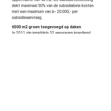
dekt maximaal 50% van de subsidiabele kosten
met een maximum van â¬ 20.000,- per
subsidieaanvraag.
6500 m2 groen toegevoegd op daken
In 2011 zijn inmiddels 32 aanvragen ingediend.
Daarmee wordt ongeveer 6500m2 groen
toegevoegd aan het Amsterdamse daklandschap.
Subsidieplafond
Aanvragen voor subsidie worden behandeld in
volgorde van ontvangst per post bij de Dienst
Ruimtelijke Ordening. Als het subsidieplafond is
overschreden, kunnen aanvragen niet meer
worden gehonoreerd en worden ze aangehouden
tot het volgende begrotingsjaar. Als ze ook
volgend jaar niet kunnen worden gehonoreerd
worden ze geweigerd.