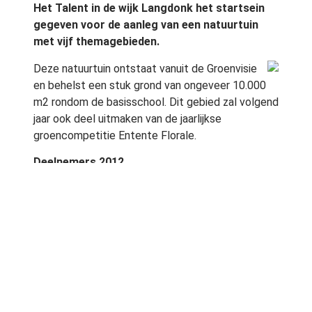
Het Talent in de wijk Langdonk het startsein
gegeven voor de aanleg van een natuurtuin
met vijf themagebieden.
Deze natuurtuin ontstaat vanuit de Groenvisie
en behelst een stuk grond van ongeveer 10.000
m2 rondom de basisschool. Dit gebied zal volgend
jaar ook deel uitmaken van de jaarlijkse
groencompetitie Entente Florale.
Deelnemers 2012
Tien gemeenten zijn genomineerd voor deelname
aan Entente Florale 2012, de nationale
groencompetitie voor steden en dorpen. In de
categorie steden nemen deel:
Amsterdam Zuid (gemeente Amsterdam
Zuid)
Haarlem
Nunspeet