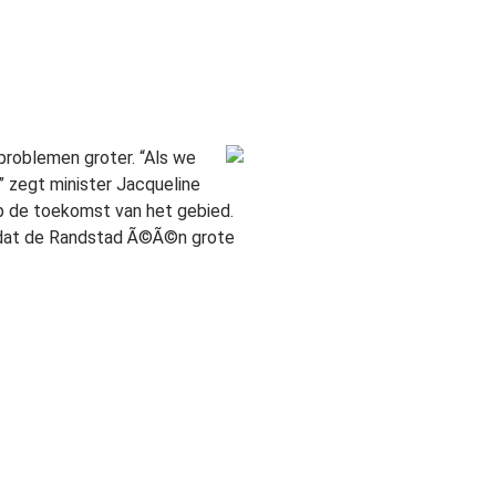
sproblemen groter. “Als we
” zegt minister Jacqueline
op de toekomst van het gebied.
et dat de Randstad Ã©Ã©n grote