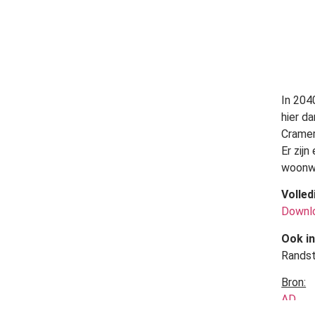
In 204
hier d
Cramer
Er zij
woonwi
Volled
Downlo
Ook in
Randst
Bron:
AD