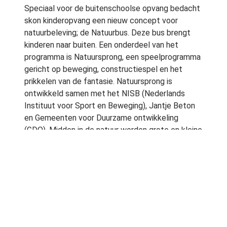
Speciaal voor de buitenschoolse opvang bedacht
skon kinderopvang een nieuw concept voor
natuurbeleving; de Natuurbus. Deze bus brengt
kinderen naar buiten. Een onderdeel van het
programma is Natuursprong, een speelprogramma
gericht op beweging, constructiespel en het
prikkelen van de fantasie. Natuursprong is
ontwikkeld samen met het NISB (Nederlands
Instituut voor Sport en Beweging), Jantje Beton
en Gemeenten voor Duurzame ontwikkeling
(GDO). Midden in de natuur worden grote en kleine
activiteiten georganiseerd voor de kinderen. Van
het oversteken op een touwbrug tot bomen
voelen en een pijl en boog maken: kinderen krijgen
de ruimte om de natuur te ontdekken en te
beleven. De herfst is met knisperende blaadjes,
paddenstoelen en de geur van boomschors en
bladeren voor kinderen een mooi moment om naar