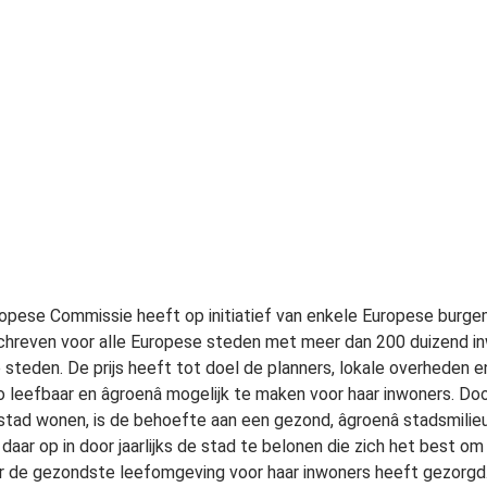
opese Commissie heeft op initiatief van enkele Europese burge
chreven voor alle Europese steden met meer dan 200 duizend inw
 steden. De prijs heeft tot doel de planners, lokale overheden e
o leefbaar en âgroenâ mogelijk te maken voor haar inwoners. Do
stad wonen, is de behoefte aan een gezond, âgroenâ stadsmilieu
 daar op in door jaarlijks de stad te belonen die zich het best 
r de gezondste leefomgeving voor haar inwoners heeft gezorgd