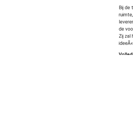
Bij de
ruimte
levere
de voo
Zij zal
ideeÃ«
Volled
Downlo
Ook in
Groenc
Bron:
Europe
De Groene S