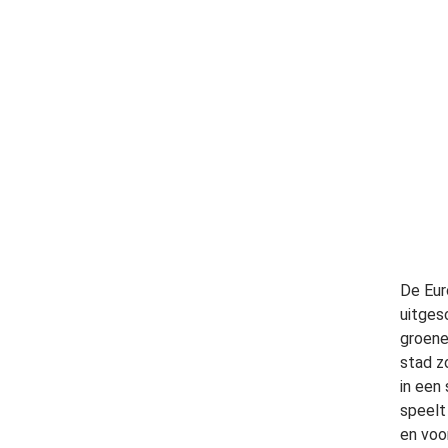
De Eur
uitges
groene
stad z
in een 
speelt
en voo