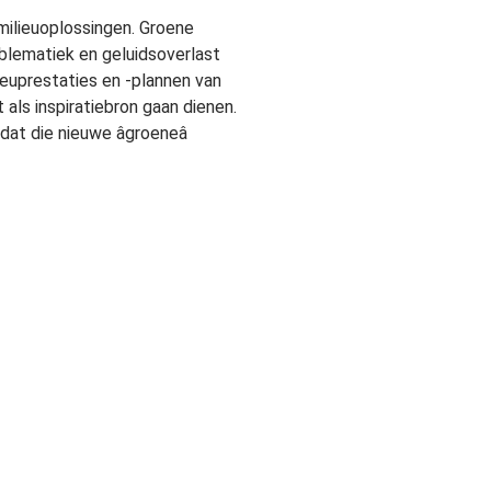
milieuoplossingen. Groene
blematiek en geluidsoverlast
ieuprestaties en -plannen van
ls inspiratiebron gaan dienen.
at die nieuwe âgroeneâ
Contact