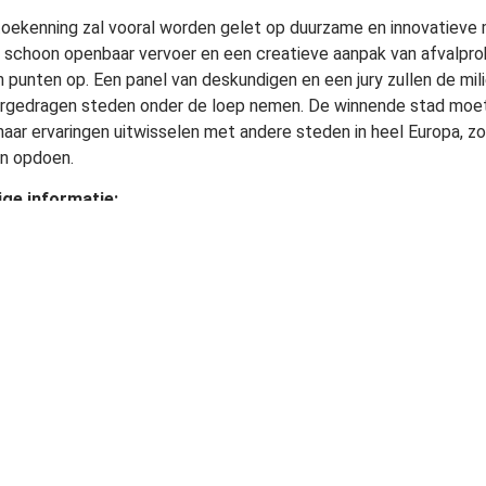
 toekenning zal vooral worden gelet op duurzame en innovatieve 
, schoon openbaar vervoer en een creatieve aanpak van afvalpro
n punten op. Een panel van deskundigen en een jury zullen de mil
rgedragen steden onder de loep nemen. De winnende stad moet a
 haar ervaringen uitwisselen met andere steden in heel Europa, zod
n opdoen.
ige informatie:
ad hier meer informatie
teressant:
ompetitie, groenbeleid
se Unie
tad
Kennis
Tools
Partners
Helpdesk