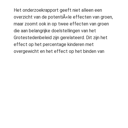
Het onderzoekrapport geeft niet alleen een
overzicht van de potentiÃ«le effecten van groen,
maar zoomt ook in op twee effecten van groen
die aan belangrijke doelstellingen van het
Grotestedenbeleid zijn gerelateerd. Dit zijn het
effect op het percentage kinderen met
overgewicht en het effect op het binden van
huishoudens met midden- en hoge inkomens aan
de stad. Het percentage kinderen met
overgewicht is in wijken met groen circa 15%
lager dan in vergelijkbare wijken zonder groen.
Hierbij is gecorrigeerd voor factoren zoals
etniciteit en sociaal-economische status, zo blijkt
uit dit rapport.