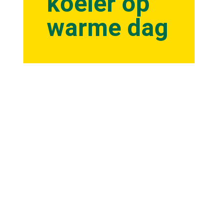
koeler op
warme dag