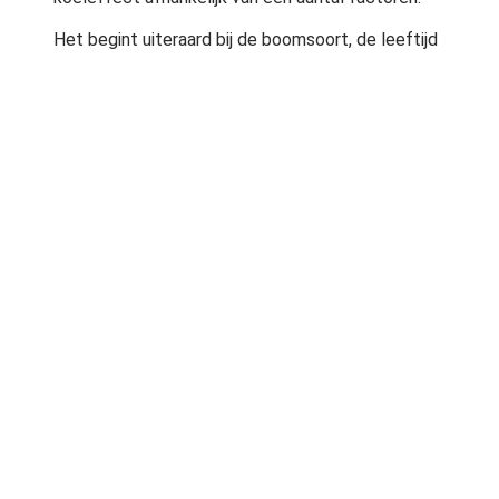
Het begint uiteraard bij de boomsoort, de leeftijd
van de boom, het model. Maar van groot belang is
ook de ondergroei, zwarte grond, gras of veel
bestrating?
Lees het volledige artikel Â»
Infraroodbeelden die laten zien dat er veel
factoren een rol spelen bij het koelresultaat
Â»
Bron:
Trees for Grannies