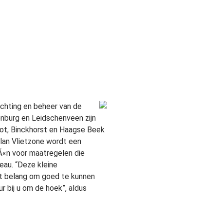
ichting en beheer van de
enburg en Leidschenveen zijn
oot, Binckhorst en Haagse Beek
plan Vlietzone wordt een
eÃ«n voor maatregelen die
eau. “Deze kleine
oot belang om goed te kunnen
r bij u om de hoek”, aldus