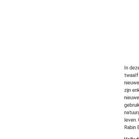
In dez
twaalf
nieuwe
zijn e
nieuwe
gebrui
natuur
leven.
Rabin 