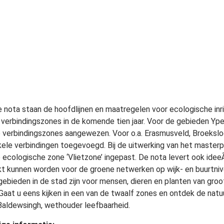
e nota staan de hoofdlijnen en maatregelen voor ecologische inr
 verbindingszones in de komende tien jaar. Voor de gebieden Yp
 verbindingszones aangewezen. Voor o.a. Erasmusveld, Broeksl
nkele verbindingen toegevoegd. Bij de uitwerking van het master
 ecologische zone ‘Vlietzone’ ingepast. De nota levert ook ide
kt kunnen worden voor de groene netwerken op wijk- en buurtniv
gebieden in de stad zijn voor mensen, dieren en planten van gr
 Gaat u eens kijken in een van de twaalf zones en ontdek de natuu
Baldewsingh, wethouder leefbaarheid.