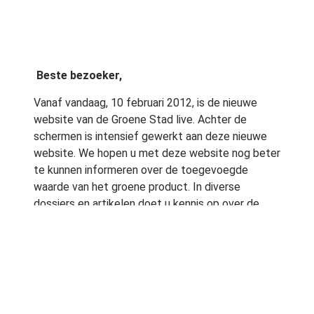
Beste bezoeker,
Vanaf vandaag, 10 februari 2012, is de nieuwe
website van de Groene Stad live. Achter de
schermen is intensief gewerkt aan deze nieuwe
website. We hopen u met deze website nog beter
te kunnen informeren over de toegevoegde
waarde van het groene product. In diverse
dossiers en artikelen doet u kennis op over de
toepasbaarheid van De Groene Stad filosofie. Kijkt
u eens rustig rond. Mocht u zich willen inschrijven
voor
onze nieuwsbrief die iedere twee weken
verschijnt, klik dan hier
.
De komende tijd zal de website verder worden