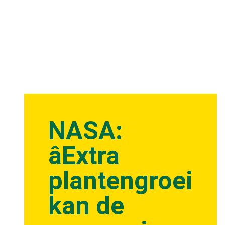
NASA:
âExtra
plantengroei
kan de