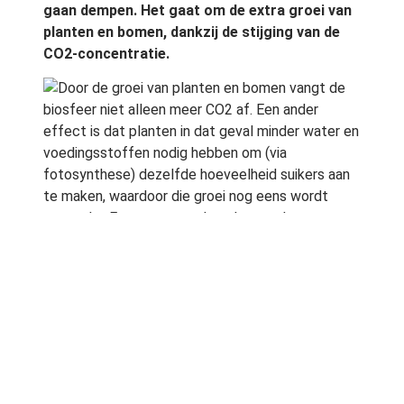
gaan dempen. Het gaat om de extra groei van
planten en bomen, dankzij de stijging van de
CO2-concentratie.
Door de groei van planten en bomen vangt de
biosfeer niet alleen meer CO2 af. Een ander
effect is dat planten in dat geval minder water en
voedingsstoffen nodig hebben om (via
fotosynthese) dezelfde hoeveelheid suikers aan
te maken, waardoor die groei nog eens wordt
versterkt. En meer groen betekent ook meer
verdamping, en dus meer wolken.
Het eindresultaat is een aanmerkelijke demping
van het broeikaseffect.
Voorspellingen van huidige modellen
De huidige modellen voorspellen dat een
verdubbeling van de CO2-concentratie de aarde
twee graden warmer zal maken. MÃ©t dit effect