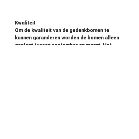
Kwaliteit
Om de kwaliteit van de gedenkbomen te
kunnen garanderen worden de bomen alleen
geplant tussen september en maart. Het
aanplanten wordt door een medewerker van
de gemeente gedaan, dit kan indien men dat
wil tijdens een ceremonie gebeuren. Bij het
planten van de boom is het mogelijk om de as
van de overledene in het plantgat uit te
strooien of bij te zetten.
Kosten
Om de gedenkboom een persoonlijk tintje te
geven kan er een gedenkbordje bij de boom
worden geplaatst. Om de uniformiteit van het
bos te behouden verstrekt de gemeente
Terneuzen de gedenkbordjes. Nabestaanden