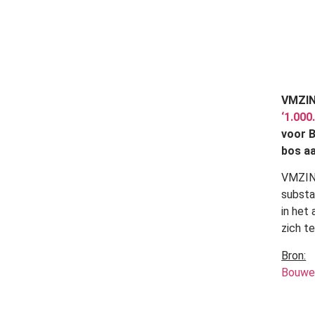
VMZINC
‘1.000
voor B
bos aa
VMZINC
substa
in het
zich t
Bron:
Bouwe