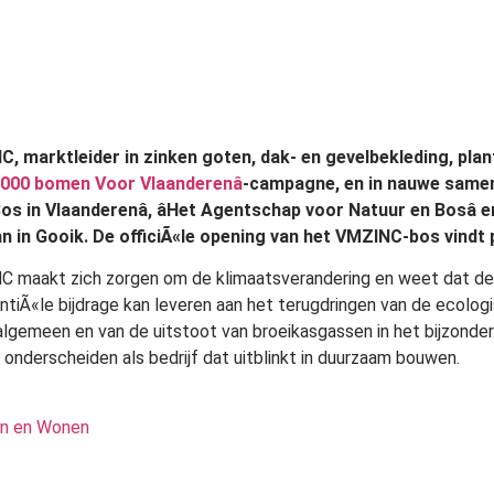
, marktleider in zinken goten, dak- en gevelbekleding, plant
.000 bomen Voor Vlaanderenâ
-campagne, en in nauwe samen
os in Vlaanderenâ, âHet Agentschap voor Natuur en Bosâ 
n in Gooik. De officiÃ«le opening van het VMZINC-bos vindt 
 maakt zich zorgen om de klimaatsverandering en weet dat d
ntiÃ«le bijdrage kan leveren aan het terugdringen van de ecolog
 algemeen en van de uitstoot van broeikasgassen in het bijzond
e onderscheiden als bedrijf dat uitblinkt in duurzaam bouwen.
n en Wonen