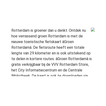
Rotterdam is groener dan u denkt. Ontdek nu
hoe verrassend groen Rotterdam is met de
nieuwe toeristische fietskaart âGroen
Rotterdamâ. De fietsroute heeft een totale
lengte van 29 kilometer en is ook uitstekend op
te delen in kortere routes. âGroen Rotterdamâ is
gratis verkrijgbaar bij de VVV Rotterdam Store,
het City Informatiecentrum en de Centrale
Bibliotheek. De kaart is ook te downloaden via
www.groenjaar.nl
.
Volledige informatie:
Lees hier het persbericht
Ook interessant: