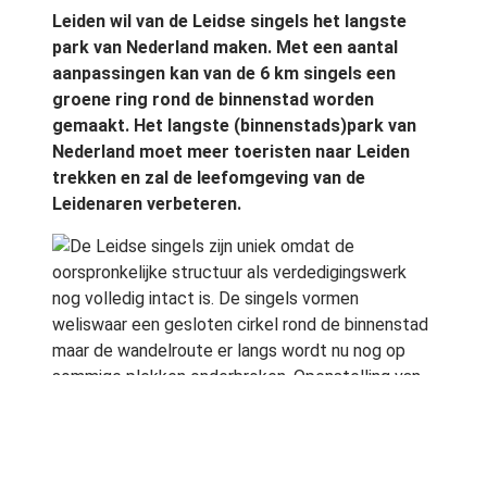
Leiden wil van de Leidse singels het langste
park van Nederland maken. Met een aantal
aanpassingen kan van de 6 km singels een
groene ring rond de binnenstad worden
gemaakt. Het langste (binnenstads)park van
Nederland moet meer toeristen naar Leiden
trekken en zal de leefomgeving van de
Leidenaren verbeteren.
De Leidse singels zijn uniek omdat de
oorspronkelijke structuur als verdedigingswerk
nog volledig intact is. De singels vormen
weliswaar een gesloten cirkel rond de binnenstad
maar de wandelroute er langs wordt nu nog op
sommige plekken onderbroken. Openstelling van
bijvoorbeeld de besloten tuin van Museum
Volkenkunde en het aanleggen van vlonderpaden
moeten daar verandering in brengen. Op andere
plekken moeten parkeerstroken wijken voor