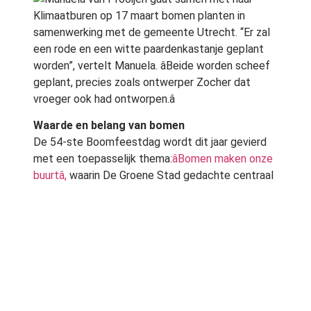
Klimaatburen op 17 maart bomen planten in
samenwerking met de gemeente Utrecht. “Er zal
een rode en een witte paardenkastanje geplant
worden”, vertelt Manuela. âBeide worden scheef
geplant, precies zoals ontwerper Zocher dat
vroeger ook had ontworpen.â
Waarde en belang van bomen
De 54-ste Boomfeestdag wordt dit jaar gevierd
met een toepasselijk thema:
âBomen maken onze
buurtâ,
waarin De Groene Stad gedachte centraal
staat. Met dit thema wordt nadrukkelijk aandacht
gevraagd voor de waarde en het belang van
bomen in ons stedelijk gebied.
Kennis over bomen bijbrengen
Tijdens de Boomfeestdag in Utrecht zullen zoals
elk jaar weer kinderen worden betrokken bij het
planten van de bomen. “Het is belangrijk dat wij