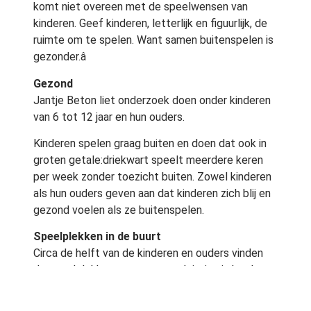
komt niet overeen met de speelwensen van
kinderen. Geef kinderen, letterlijk en figuurlijk, de
ruimte om te spelen. Want samen buitenspelen is
gezonder.â
Gezond
Jantje Beton liet onderzoek doen onder kinderen
van 6 tot 12 jaar en hun ouders.
Kinderen spelen graag buiten en doen dat ook in
groten getale:driekwart speelt meerdere keren
per week zonder toezicht buiten. Zowel kinderen
als hun ouders geven aan dat kinderen zich blij en
gezond voelen als ze buitenspelen.
Speelplekken in de buurt
Circa de helft van de kinderen en ouders vinden
de speelplekken, stoepen en pleintjes in hun buurt
saai. Met name de speelplekjes met
speeltoestellen. Tweederde van de kinderen