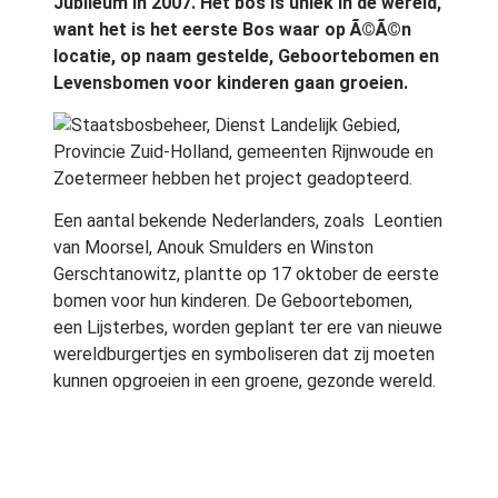
Jubileum in 2007. Het bos is uniek in de wereld,
want het is het eerste Bos waar op Ã©Ã©n
locatie, op naam gestelde, Geboortebomen en
Levensbomen voor kinderen gaan groeien.
Staatsbosbeheer, Dienst Landelijk Gebied,
Provincie Zuid-Holland, gemeenten Rijnwoude en
Zoetermeer hebben het project geadopteerd.
Een aantal bekende Nederlanders, zoals Leontien
van Moorsel, Anouk Smulders en Winston
Gerschtanowitz, plantte op 17 oktober de eerste
bomen voor hun kinderen. De Geboortebomen,
een Lijsterbes, worden geplant ter ere van nieuwe
wereldburgertjes en symboliseren dat zij moeten
kunnen opgroeien in een groene, gezonde wereld.
De Levensbomen, ook Lijsterbes, worden geplant
voor kindjes die bij de geboorte zijn overleden, of
die overleden zijn door een ongeluk, door een