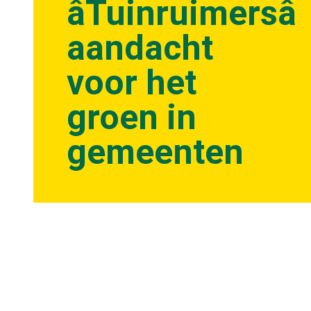
âTuinruimersâ
aandacht
voor het
groen in
gemeenten