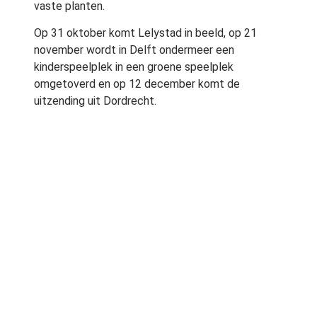
vaste planten.
Op 31 oktober komt Lelystad in beeld, op 21
november wordt in Delft ondermeer een
kinderspeelplek in een groene speelplek
omgetoverd en op 12 december komt de
uitzending uit Dordrecht.
Kwaliteitsgroen
Elk item omvat ook een gesprek met
burgemeester of wethouder over het belang van
groen en waarom de gemeente zich inzet om
meer kwaliteitsgroen in de stad toe te passen.
Ook de rol van de bewoners komt aan de orde.
Tuinruimers wordt wekelijks uitgezonden op
zaterdag van 17.00 – 18.00 uur en herhaald op de
daarop volgende zondagochtend van 9.55 â 10.55
uur.
Groen onder de aandacht bij de politiek