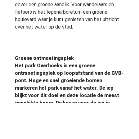
oever een groene aanblik. Voor wandelaars en
fietsers is het Iepenarboretum een groene
boulevard waar je kunt genieten van het uitzicht
over het water op de stad.
Groene ontmoetingsplek
Het park Overhoeks is een groene
ontmoetingsplek op loopafstand van de GVB-
pont. Hoge en snel groeiende bomen
markeren het park vanaf het water. De iep
blijkt voor dit doel en deze locatie de meest
geschikte boom. De keuze voor de iep is
aangegrepen om het hele beschikbare
sortiment aan iepen bij elkaar te zetten. Alle
Amsterdammers kunnen zo kennis maken met
de grote diversiteit en schoonheid van de iep.