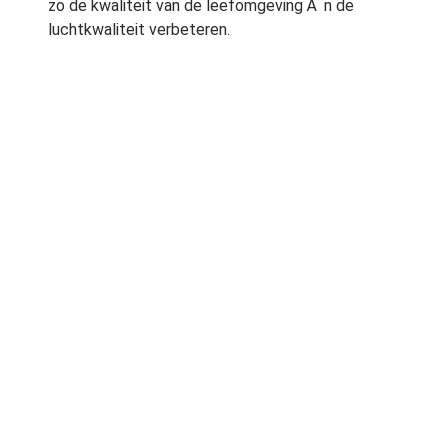
zo de kwaliteit van de leefomgeving Ã¨n de
luchtkwaliteit verbeteren.
Ontwerp tuin
Het ontwerp voor de verticale tuin is door
kunstenares C.A. Wertheim gemaakt. Lange
tijd hingen er reclameborden op de wand,
waarvan de contouren nog zichtbaar waren.
“Ik wilde een groene herinnering aan deze
borden maken. Daarom heb ik op die plek het
meest uitbundige en driedimensionale
gedeelte van de verticale tuin gemaakt,”
vertelt de kunstenares. De rest van de tuin