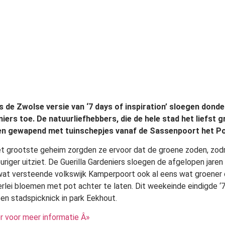
s de Zwolse versie van ‘7 days of inspiration’ sloegen dond
iers toe. De natuurliefhebbers, die de hele stad het liefst 
en gewapend met tuinschepjes vanaf de Sassenpoort het Pot
et grootste geheim zorgden ze ervoor dat de groene zoden, zodr
euriger uitziet. De Guerilla Gardeniers sloegen de afgelopen jare
wat versteende volkswijk Kamperpoort ook al eens wat groener 
lerlei bloemen met pot achter te laten. Dit weekeinde eindigde ‘7
en stadspicknick in park Eekhout.
ier voor meer informatie Â»