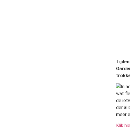
Tijden
Garden
trokk
In h
wat fl
de iet
der al
meer e
Klik h