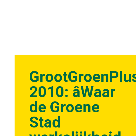
GrootGroenPlu
2010: âWaar
de Groene
Stad