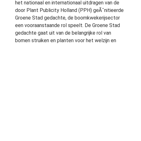
het nationaal en internationaal uitdragen van de
door Plant Publicity Holland (PPH) geÃ¯nitieerde
Groene Stad gedachte, de boomkwekerijsector
een vooraanstaande rol speelt. De Groene Stad
gedachte gaat uit van de belangrijke rol van
bomen struiken en planten voor het welzijn en
welbevinden van de inwoners van stad en dorp.
Vakbeurs voor het openbaar groen
GrootGroenPlus positioneert zich als dÃ© beurs
voor het openbaar en institutioneel groen binnen
de Benelux. De aandacht is dit jaar sterk
gevestigd op de hoveniers en
grootgroenvoorzieners.
GrootGroenPlus 2010 wordt gehouden van 6 t/m
8 oktober aan de Meirseweg te Zundert.
Download de nieuwsbrief van GrootGroenPlus Â»