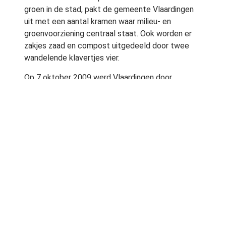
groen in de stad, pakt de gemeente Vlaardingen
uit met een aantal kramen waar milieu- en
groenvoorziening centraal staat. Ook worden er
zakjes zaad en compost uitgedeeld door twee
wandelende klavertjes vier.
Op 7 oktober 2009 werd Vlaardingen door
Entente Florale
uitgeroepen als Groenste Stad
van Nederland.
Bron:
Weekkrant