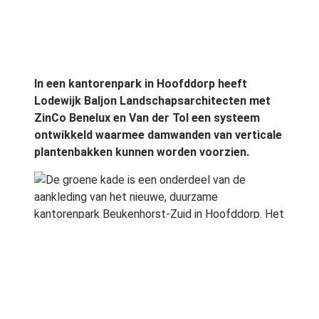
In een kantorenpark in Hoofddorp heeft
Lodewijk Baljon Landschapsarchitecten met
ZinCo Benelux en Van der Tol een systeem
ontwikkeld waarmee damwanden van verticale
plantenbakken kunnen worden voorzien.
De groene kade is een onderdeel van de
aankleding van het nieuwe, duurzame
kantorenpark Beukenhorst-Zuid in Hoofddorp. Het
gebied, dat wordt ingeklemd door de Zuidtangent
en de A4, wordt ontwikkeld volgens een
masterplan van Rijnboutt architecten. Lodewijk
Baljon Lanschapsarchitecten hebben het
inrichtingsplan ontworpen.