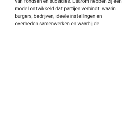
van fondsen en subsidies. Daarom hebben zij een
model ontwikkeld dat partijen verbindt, waarin
burgers, bedrijven, ideële instellingen en
overheden samenwerken en waarbij de
continuïteit wordt gewaarborgd met een eigen
verdienmodel en alternatieve
financieringsbronnen. Groen Beweegt! heeft geen
commerciële doelstellingen. Alle inkomsten van
projecten, sponsoring en advertenties worden
opnieuw ingezet voor een groenere samenleving.
Goede ideeën
Veel Nederlanders hebben goede ideeën om hun
directe leefomgeving groener te maken. Maar ze
kennen vaak de weg niet, weten niet bij wie ze
moeten aankloppen met hun idee. En zij zien er
tegenop om de middelen bijeen te brengen en
anderen enthousiast te maken. Daar speelt Groen
Beweegt! op in: zij helpen met de start, met