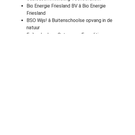
Bio Energie Friesland BV â Bio Energie
Friesland
BSO Wijs! â Buitenschoolse opvang in de
natuur
Feike de Jong Ontwerp – Expeditie
Biesbosch
Landgoed Mariahoeve â “Over het Wiel”
Landschap Noord-Holland â
Vrijwilligersdagen Welcome to the Future &
Mysteryland
Kennemer Duincamping Geversduin â De
natuur ontdekken en beleven
Stichting Landgoed Weverslo â
Natuurbegraafplaats Weverslo
Stichting Waal – Maas Symbiose â
Overstroom
Bron:
Nationaal Groenfonds