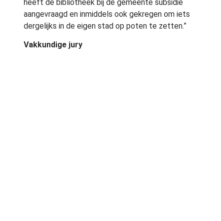
heeft de bibliotheek bij de gemeente subsidie
aangevraagd en inmiddels ook gekregen om iets
dergelijks in de eigen stad op poten te zetten.”
Vakkundige jury
De bijdragen moeten op 14 februari binnen zijn en
worden dan beoordeeld door een vakkundige jury.
In totaal worden er zeven gedichten uitgekozen
en gepubliceerd op een speciaal bordje. En die
zeven borden krijgen een vaste plek en moeten
een natuurlijke verbinding vormen door het hele
park. Suselbeek verwacht dat het ergens in maart
zover is.
Bron:
BN De Stem