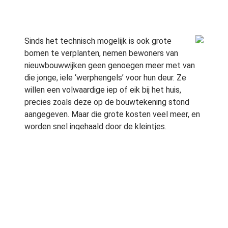
Sinds het technisch mogelijk is ook grote
bomen te verplanten, nemen bewoners van
nieuwbouwwijken geen genoegen meer met van
die jonge, iele ‘werphengels’ voor hun deur. Ze
willen een volwaardige iep of eik bij het huis,
precies zoals deze op de bouwtekening stond
aangegeven. Maar die grote kosten veel meer, en
worden snel ingehaald door de kleintjes.
Volledige informatie:
Lees hier het artikel verschenen in Trouw
Ook interessant:
Bomen, stedelijk groen
Bron:
Trouw