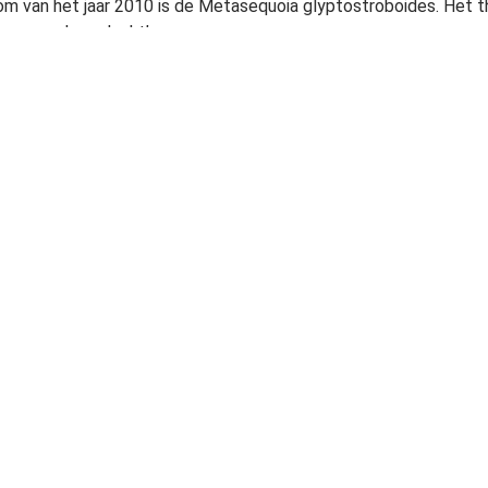
m van het jaar 2010 is de Metasequoia glyptostroboides. Het them
 voor schone lucht’.
Publicity Holland (PPH) maakt elk jaar met de begeleidingscom
oek Laanbomen de boom van het jaar bekend.
r
de poster verschijnt er dit jaar voor het eerst een folder over 
atie te vinden is over het thema luchtkwaliteit en waarin een o
is.
er en brochure zijn gratis bij
PPH
op te vragen.
er voor meer info Â»
en.nrw