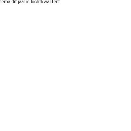
a dit jaar is luchtkwaliteit:
missie van het Gebruikswaarde
de Boom van het Jaar waarin
mschrijving van de bomen te