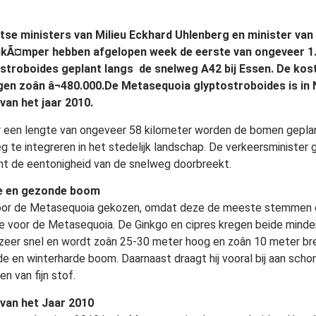
tse ministers van Milieu Eckhard Uhlenberg en minister van
nkÃ¤mper hebben afgelopen week de eerste van ongeveer 1
stroboides geplant langs de snelweg A42 bij Essen. De kos
en zoân â¬480.000.De Metasequoia glyptostroboides is in
an het jaar 2010.
 een lengte van ongeveer 58 kilometer worden de bomen geplan
g te integreren in het stedelijk landschap. De verkeersminister
nt de eentonigheid van de snelweg doorbreekt.
e en gezonde boom
voor de Metasequoia gekozen, omdat deze de meeste stemmen o
 voor de Metasequoia. De Ginkgo en cipres kregen beide mind
 zeer snel en wordt zoân 25-30 meter hoog en zoân 10 meter b
e en winterharde boom. Daarnaast draagt hij vooral bij aan scho
n van fijn stof.
van het Jaar 2010