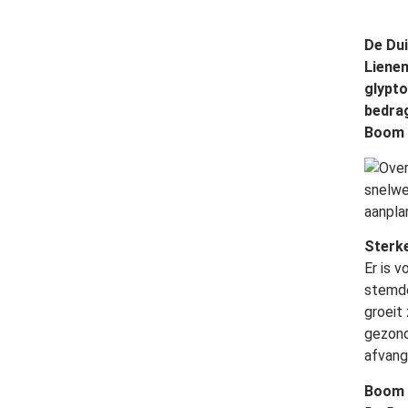
De Dui
Liene
glypto
bedrag
Boom v
Over
snelwe
aanpla
Sterk
Er is 
stemde
groeit
gezond
afvange
Boom 