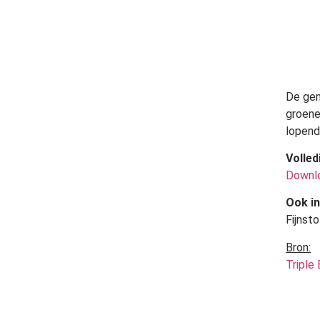
De gem
groene
lopend
Volled
Downlo
Ook in
Fijnst
Bron:
Triple 