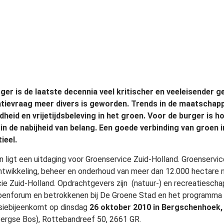
ger is de laatste decennia veel kritischer en veeleisender
tievraag meer divers is geworden. Trends in de maatschapp
heid en vrijetijdsbeleving in het groen. Voor de burger is
in de nabijheid van belang. Een goede verbinding van groen 
ieel.
in ligt een uitdaging voor Groenservice Zuid-Holland. Groenservi
ntwikkeling, beheer en onderhoud van meer dan 12.000 hectare n
cie Zuid-Holland. Opdrachtgevers zijn (natuur-) en recreatiesch
oenforum en betrokkenen bij De Groene Stad en het programma 
siebijeenkomt op dinsdag
26 oktober 2010 in Bergschenhoek
Bergse Bos), Rottebandreef 50, 2661 GR.