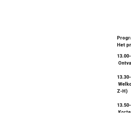
Prog
Het p
13.00
Ontva
13.30
Welkom
Z-H)
13.50
Korte
D