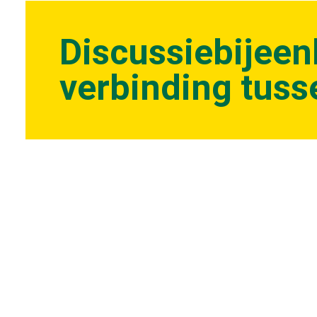
Discussiebijee
verbinding tuss