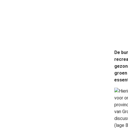
De bur
recrea
gezond
groen 
essent
Hier
voor o
provin
van Gr
discus
(lage 