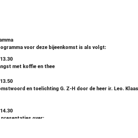
ramma
rogramma voor deze bijeenkomst is als volgt:
-13.30
ngst met koffie en thee
-13.50
stwoord en toelichting G. Z-H door de heer ir. Leo. Klaa
-14.30
 presentaties over:
e betekenis van ârandstedelijk groenâ voor de stad (Han
Strategische groenontwikkelingen en ambities in het Rott