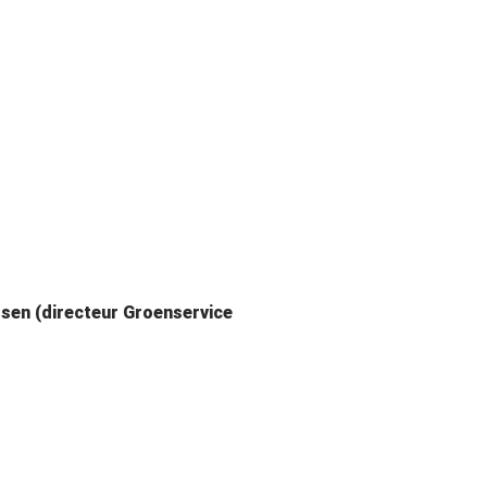
ssen (directeur Groenservice
s Sytsema)
emerengebied (Hans Sytsema)